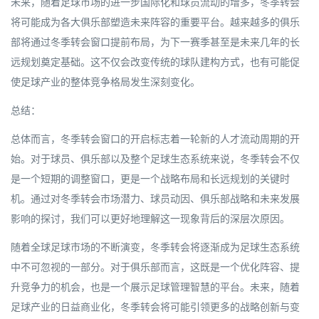
未来，随着足球市场的进一步国际化和球员流动的增多，冬季转会
将可能成为各大俱乐部塑造未来阵容的重要平台。越来越多的俱乐
部将通过冬季转会窗口提前布局，为下一赛季甚至是未来几年的长
远规划奠定基础。这不仅会改变传统的球队建构方式，也有可能促
使足球产业的整体竞争格局发生深刻变化。
总结：
总体而言，冬季转会窗口的开启标志着一轮新的人才流动周期的开
始。对于球员、俱乐部以及整个足球生态系统来说，冬季转会不仅
是一个短期的调整窗口，更是一个战略布局和长远规划的关键时
机。通过对冬季转会市场潜力、球员动因、俱乐部战略和未来发展
影响的探讨，我们可以更好地理解这一现象背后的深层次原因。
随着全球足球市场的不断演变，冬季转会将逐渐成为足球生态系统
中不可忽视的一部分。对于俱乐部而言，这既是一个优化阵容、提
升竞争力的机会，也是一个展示足球管理智慧的平台。未来，随着
足球产业的日益商业化，冬季转会将可能引领更多的战略创新与变