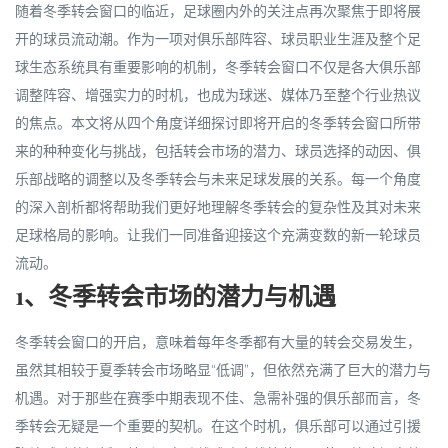
随着冬季转会窗口的临近，足球圈内外的关注点再次聚焦于即将展
开的球员流动潮。作为一项对俱乐部阵容、球员职业生涯及整个足
球生态系统具有重要影响的机制，冬季转会窗口不仅是各大俱乐部
调整阵容、增强实力的时机，也成为球迷、媒体乃至整个行业热议
的焦点。本文将从四个角度详细探讨即将开启的冬季转会窗口所带
来的种种变化与挑战，包括转会市场的潜力、球员选择的动因、俱
乐部战略的调整以及冬季转会与未来足球发展的关系。每一个角度
的深入剖析都将帮助我们更好地理解冬季转会的复杂性及其对未来
足球格局的影响。让我们一同准备迎接这个充满变数的新一轮球员
流动。
1、冬季转会市场的潜力与机遇
冬季转会窗口的开启，意味着每年冬季都有大量的转会交易发生，
虽然其相较于夏季转会市场略显“低调”，但依然充满了巨大的潜力与
机遇。对于那些在赛季中期表现不佳、急需补强的俱乐部而言，冬
季转会无疑是一个重要的契机。在这个时机，俱乐部可以通过引援