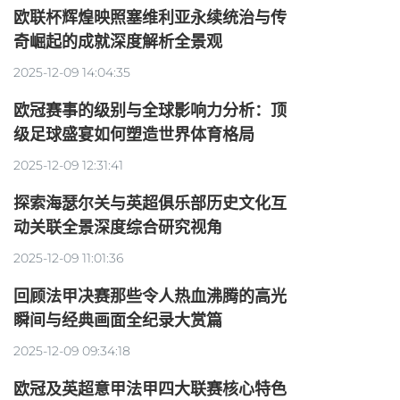
欧联杯辉煌映照塞维利亚永续统治与传
奇崛起的成就深度解析全景观
2025-12-09 14:04:35
欧冠赛事的级别与全球影响力分析：顶
级足球盛宴如何塑造世界体育格局
2025-12-09 12:31:41
探索海瑟尔关与英超俱乐部历史文化互
动关联全景深度综合研究视角
2025-12-09 11:01:36
回顾法甲决赛那些令人热血沸腾的高光
瞬间与经典画面全纪录大赏篇
2025-12-09 09:34:18
欧冠及英超意甲法甲四大联赛核心特色