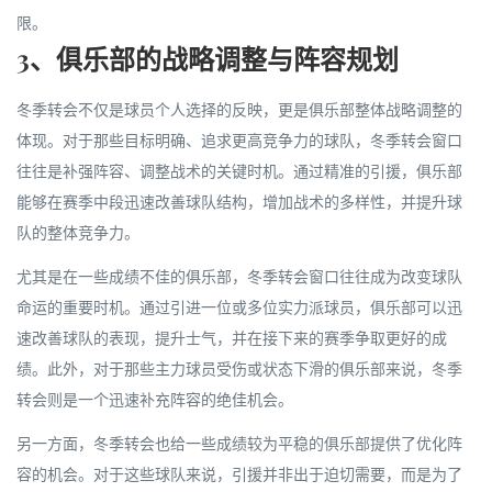
限。
3、俱乐部的战略调整与阵容规划
冬季转会不仅是球员个人选择的反映，更是俱乐部整体战略调整的
体现。对于那些目标明确、追求更高竞争力的球队，冬季转会窗口
往往是补强阵容、调整战术的关键时机。通过精准的引援，俱乐部
能够在赛季中段迅速改善球队结构，增加战术的多样性，并提升球
队的整体竞争力。
尤其是在一些成绩不佳的俱乐部，冬季转会窗口往往成为改变球队
命运的重要时机。通过引进一位或多位实力派球员，俱乐部可以迅
速改善球队的表现，提升士气，并在接下来的赛季争取更好的成
绩。此外，对于那些主力球员受伤或状态下滑的俱乐部来说，冬季
转会则是一个迅速补充阵容的绝佳机会。
另一方面，冬季转会也给一些成绩较为平稳的俱乐部提供了优化阵
容的机会。对于这些球队来说，引援并非出于迫切需要，而是为了