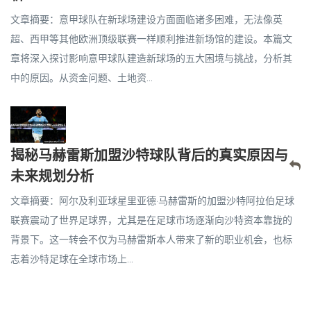
文章摘要：意甲球队在新球场建设方面面临诸多困难，无法像英
超、西甲等其他欧洲顶级联赛一样顺利推进新场馆的建设。本篇文
章将深入探讨影响意甲球队建造新球场的五大困境与挑战，分析其
中的原因。从资金问题、土地资...
揭秘马赫雷斯加盟沙特球队背后的真实原因与
未来规划分析
文章摘要：阿尔及利亚球星里亚德·马赫雷斯的加盟沙特阿拉伯足球
联赛震动了世界足球界，尤其是在足球市场逐渐向沙特资本靠拢的
背景下。这一转会不仅为马赫雷斯本人带来了新的职业机会，也标
志着沙特足球在全球市场上...