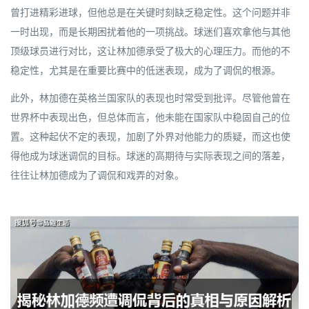
曾打进精彩进球，但他总是在关键时刻缺乏稳定性。这个问题并非
一时出现，而是长期困扰着他的一项挑战。球迷们喜欢拿他与其他
顶级球员进行对比，这让林加德承受了极大的心理压力。而他的不
稳定性，尤其是在重要比赛中的低迷表现，成为了调侃的根源。
此外，林加德在英格兰国家队的表现也时常受到批评。尽管他曾在
世界杯中表现出色，但总体而言，他未能在国家队中稳固自己的位
置。这种起伏不定的表现，加剧了外界对他能力的质疑，而这也使
得他成为球迷调侃的目标。球迷的高期待与实际表现之间的落差，
往往让林加德成为了调侃和戏弄的对象。