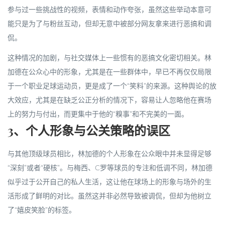
参与过一些挑战性的视频，表情和动作夸张，虽然这些举动本意可
能只是为了与粉丝互动，但却无意中被部分网友拿来进行恶搞和调
侃。
这种情况的加剧，与社交媒体上一些惯有的恶搞文化密切相关。林
加德在公众心中的形象，尤其是在一些群体中，早已不再仅仅局限
于一个职业足球运动员，更是成了一个“笑料”的来源。这种舆论的放
大效应，尤其是在缺乏公正分析的情况下，容易让人忽略他在赛场
上的努力与付出，而更集中于他的“糗事”和不完美的一面。
3、个人形象与公关策略的误区
与其他顶级球员相比，林加德的个人形象在公众眼中并未显得足够
“深刻”或者“硬核”。与梅西、C罗等球员的专注和低调不同，林加德
似乎过于公开自己的私人生活，这让他在球场上的形象与场外的生
活形成了鲜明的对比。虽然这并非必然导致被调侃，但却为他树立
了“嬉皮笑脸”的标签。