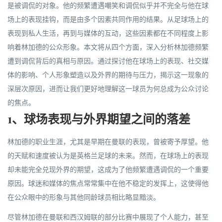
是被调侃的对象。他的频繁遭遇嘲笑和调侃似乎并不完全与他在球
场上的表现挂钩，而是由多个因素共同作用的结果。从足球场上的
表现到私人生活，再到与媒体的互动，这些因素都在不同程度上影
响着林加德的公众形象。本文将从四个方面，深入分析林加德频繁
遭到调侃背后的真相与原因。通过探讨他在球场上的表现、社交媒
体的影响、个人形象塑造以及外界的期待与压力，揭示这一现象的
深层次原因，进而让我们更好地理解这一球员为何总成为公众讨论
的焦点。
1、球场表现与外界期望之间的落差
林加德的职业生涯，尤其是早期在曼联的表现，曾被寄予厚望。他
的天赋和速度被认为是英格兰足球的未来。然而，在球场上的表现
却未能完全兑现外界的期望，这成为了他频繁遭遇调侃的一个重要
原因。球迷和媒体的焦点常常集中在他不稳定的发挥上，这使得他
在公众眼中的形象与其他同龄球员相比略显黯淡。
尽管林加德在曼联和西汉姆联的部分比赛中展现了个人能力，甚至