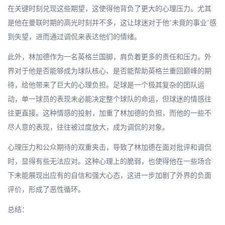
在关键时刻兑现这些期望，这使得他背负了更大的心理压力。尤其
是他在曼联时期的高光时刻并不多，这让球迷对于他“未竟的事业”感
到失望，进而通过调侃来表达他们的情绪。
此外，林加德作为一名英格兰国脚，肩负着更多的责任和压力。外
界对于他是否能够成为球队核心、是否能帮助英格兰重回巅峰的期
待，给他带来了巨大的心理负担。足球是一个极其复杂的团队运
动，单一球员的表现未必能决定整个球队的命运，但球迷的情感往
往更直接。这种情感的投射，加重了林加德的负担，而他的一些不
尽人意的表现，往往被过度放大，成为调侃的对象。
心理压力和公众期待的双重夹击，导致了林加德在面对批评和调侃
时，显得有些无法应对。这种心理上的脆弱，也使得他在一些场合
下未能展现出应有的自信和强大心态，这进一步加剧了外界的负面
评价，形成了恶性循环。
总结：