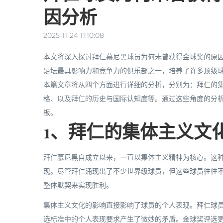
因分析
2025-11-24 11:10:08
本文将深入探讨拜仁慕尼黑球员为何未曾获得金球奖的原
足坛最具影响力和竞争力的俱乐部之一，培养了许多顶级
本篇文章将从四个方面进行详细的分析，分别为：拜仁的
格、以及拜仁的历史与国际认知度等。通过这些角度的分
板。
1、拜仁的集体主义文
拜仁慕尼黑自成立以来，一直以集体主义精神为核心。这
现。尽管拜仁涌现出了不少世界级球员，但这些球员往往
整体默契来实现胜利。
集体主义文化的影响直接影响了球员的个人表现。拜仁球
选标准中的个人表现要求产生了微妙的矛盾。金球奖评选