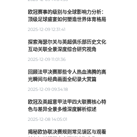
欧冠赛事的级别与全球影响力分析：
顶级足球盛宴如何塑造世界体育格局
2025-12-09 12:31:41
探索海瑟尔关与英超俱乐部历史文化
互动关联全景深度综合研究视角
2025-12-09 11:01:36
回顾法甲决赛那些令人热血沸腾的高
光瞬间与经典画面全纪录大赏篇
2025-12-09 09:34:18
欧冠及英超意甲法甲四大联赛核心特
色与差异全景多维深度解析综述
2025-12-08 14:05:01
揭秘欧协联决赛规则常见误区与观看