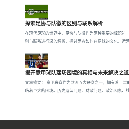
探索足协与队徽的区别与联系解析
在现代足球的世界中，足协与队徽作为两种重要的标识符
别与联系进行深入解析，探讨两者如何在足球的文化、运营和
揭开意甲球队建场困境的真相与未来解决之道
文章摘要： 意甲联赛作为欧洲五大联赛之一，拥有着丰富
临着巨大的困境。历史遗留问题、财政问题、政治因素、社会