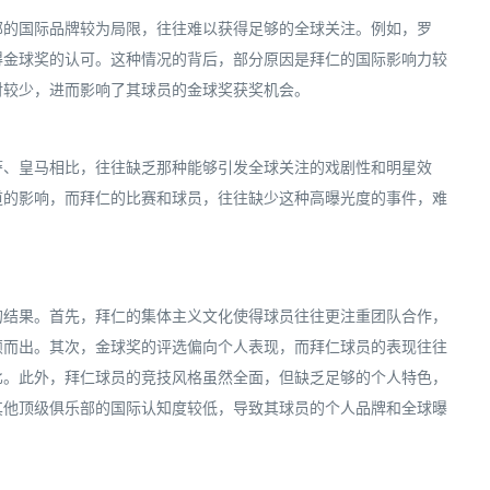
部的国际品牌较为局限，往往难以获得足够的全球关注。例如，罗
得金球奖的认可。这种情况的背后，部分原因是拜仁的国际影响力较
对较少，进而影响了其球员的金球奖获奖机会。
萨、皇马相比，往往缺乏那种能够引发全球关注的戏剧性和明星效
道的影响，而拜仁的比赛和球员，往往缺少这种高曝光度的事件，难
的结果。首先，拜仁的集体主义文化使得球员往往更注重团队合作，
颖而出。其次，金球奖的评选偏向个人表现，而拜仁球员的表现往往
比。此外，拜仁球员的竞技风格虽然全面，但缺乏足够的个人特色，
其他顶级俱乐部的国际认知度较低，导致其球员的个人品牌和全球曝