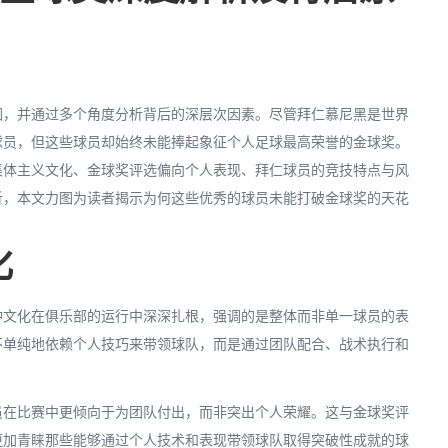
因，并通过多个角度分析背后的深层次因素。尽管拜仁慕尼黑是世界
球员，但这些球员却始终未能捧起象征个人足球最高荣誉的金球奖。
集体主义文化、金球奖评选偏向个人表现、拜仁球员的竞技特点与风
析，本文力图为读者揭示为何这些优秀的球员未能打破金球奖的天花
化
种文化在俱乐部的运行中深深扎根，强调的是整体而非单一球员的表
不单纯地依赖个人技巧来带领球队，而是通过团队配合、战术执行和
员在比赛中更倾向于为团队付出，而非突出个人荣耀。这与金球奖评
更加青睐那些能够通过个人技术和表现带领球队取得突破性成就的球