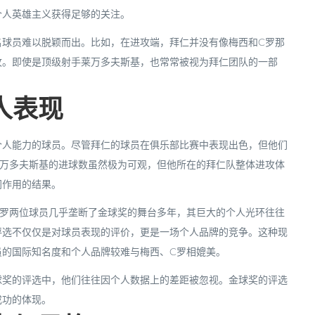
个人英雄主义获得足够的关注。
名球员难以脱颖而出。比如，在进攻端，拜仁并没有像梅西和C罗那
攻。即使是顶级射手莱万多夫斯基，也常常被视为拜仁团队的一部
人表现
个人能力的球员。尽管拜仁的球员在俱乐部比赛中表现出色，但他们
莱万多夫斯基的进球数虽然极为可观，但他所在的拜仁队整体进攻体
同作用的结果。
C罗两位球员几乎垄断了金球奖的舞台多年，其巨大的个人光环往往
评选不仅仅是对球员表现的评价，更是一场个人品牌的竞争。这种现
员的国际知名度和个人品牌较难与梅西、C罗相媲美。
球奖的评选中，他们往往因个人数据上的差距被忽视。金球奖的评选
成功的体现。