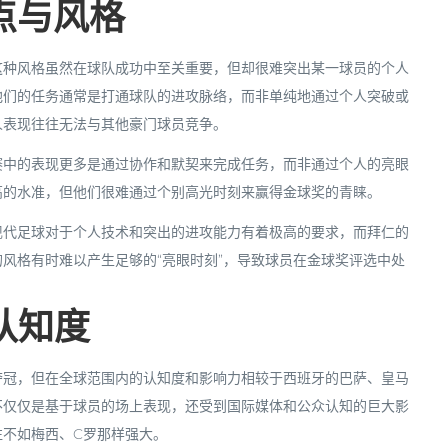
点与风格
这种风格虽然在球队成功中至关重要，但却很难突出某一球员的个人
他们的任务通常是打通球队的进攻脉络，而非单纯地通过个人突破或
人表现往往无法与其他豪门球员竞争。
赛中的表现更多是通过协作和默契来完成任务，而非通过个人的亮眼
高的水准，但他们很难通过个别高光时刻来赢得金球奖的青睐。
现代足球对于个人技术和突出的进攻能力有着极高的要求，而拜仁的
风格有时难以产生足够的“亮眼时刻”，导致球员在金球奖评选中处
认知度
夺冠，但在全球范围内的认知度和影响力相较于西班牙的巴萨、皇马
不仅仅是基于球员的场上表现，还受到国际媒体和公众认知的巨大影
往不如梅西、C罗那样强大。