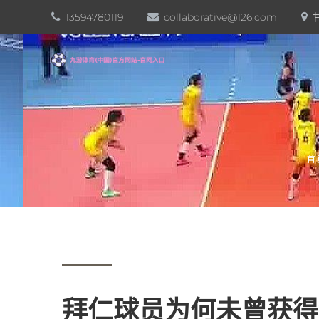
13594780119
collaborative@126.com
首
拜仁球员为何未曾获得