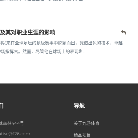
及其对职业生涯的影响
期以来在全球足坛的顶级赛事中脱颖而出，凭借出色的技术、卓越
指挥官。然而，尽管他在球场上的表现堪...
们
导航
嫁森林444号
关于九游体育
ative@126.com
精品项目