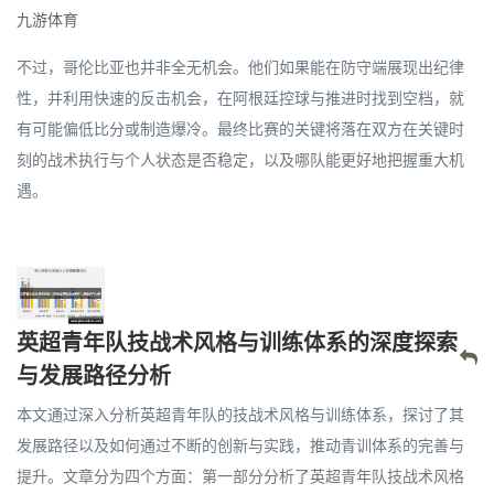
九游体育
不过，哥伦比亚也并非全无机会。他们如果能在防守端展现出纪律
性，并利用快速的反击机会，在阿根廷控球与推进时找到空档，就
有可能偏低比分或制造爆冷。最终比赛的关键将落在双方在关键时
刻的战术执行与个人状态是否稳定，以及哪队能更好地把握重大机
遇。
英超青年队技战术风格与训练体系的深度探索
与发展路径分析
本文通过深入分析英超青年队的技战术风格与训练体系，探讨了其
发展路径以及如何通过不断的创新与实践，推动青训体系的完善与
提升。文章分为四个方面：第一部分分析了英超青年队技战术风格