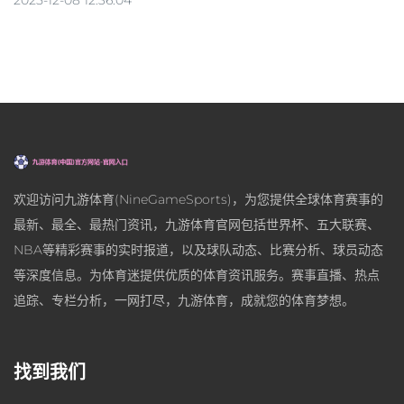
2025-12-08 12:36:04
欢迎访问九游体育(NineGameSports)，为您提供全球体育赛事的
最新、最全、最热门资讯，九游体育官网包括世界杯、五大联赛、
NBA等精彩赛事的实时报道，以及球队动态、比赛分析、球员动态
等深度信息。为体育迷提供优质的体育资讯服务。赛事直播、热点
追踪、专栏分析，一网打尽，九游体育，成就您的体育梦想。
找到我们