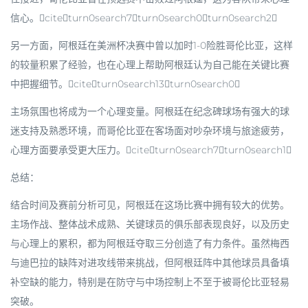
信心。citeturn0search7turn0search0turn0search2
另一方面，阿根廷在美洲杯决赛中曾以加时1-0险胜哥伦比亚，这样
的较量积累了经验，也在心理上帮助阿根廷认为自己能在关键比赛
中把握细节。citeturn0search13turn0search0
主场氛围也将成为一个心理变量。阿根廷在纪念碑球场有强大的球
迷支持及熟悉环境，而哥伦比亚在客场面对吵杂环境与旅途疲劳，
心理方面要承受更大压力。citeturn0search7turn0search1
总结：
结合时间及赛前分析可见，阿根廷在这场比赛中拥有较大的优势。
主场作战、整体战术成熟、关键球员的俱乐部表现良好，以及历史
与心理上的累积，都为阿根廷夺取三分创造了有力条件。虽然梅西
与迪巴拉的缺阵对进攻线带来挑战，但阿根廷阵中其他球员具备填
补空缺的能力，特别是在防守与中场控制上不至于被哥伦比亚轻易
突破。