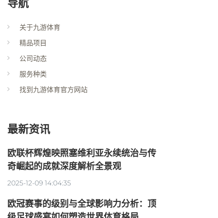
导航
关于九游体育
精品项目
公司动态
服务种类
找到九游体育官方网站
最新资讯
欧联杯辉煌映照塞维利亚永续统治与传
奇崛起的成就深度解析全景观
2025-12-09 14:04:35
欧冠赛事的级别与全球影响力分析：顶
级足球盛宴如何塑造世界体育格局