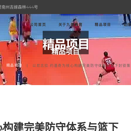
甘南州吉嫁森林444号
公司首页
关于九游体育
精品项目
公
精品项目
精品项目
以尼古拉·约基奇为核心构建完美防守体系与篮下封锁策
心构建完美防守体系与篮下