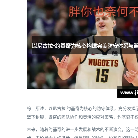
综上所述，以尼古拉·约基奇为核心的防守体系，充分发挥
篮下封锁、紧密的团队协作和灵活的应对策略，约基奇不
未来，随着约基奇的进一步发展和战术的不断演变，这一防