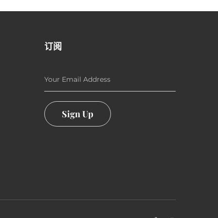
订阅
Your Email Address
Sign Up