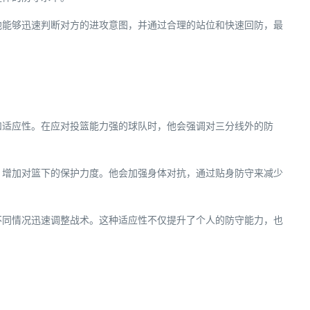
他能够迅速判断对方的进攻意图，并通过合理的站位和快速回防，最
和适应性。在应对投篮能力强的球队时，他会强调对三分线外的防
，增加对篮下的保护力度。他会加强身体对抗，通过贴身防守来减少
不同情况迅速调整战术。这种适应性不仅提升了个人的防守能力，也