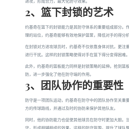
进攻，形成合力，最大化防守效果。
2、篮下封锁的艺术
约基奇在篮下的封锁能力是其防守体系的重要组成部分。
理的站位，约基奇能够有效地保护篮筐，降低对手的得分
在封锁对方进攻球员时，约基奇不仅依靠身体对抗，更注
进行干扰。这样的封锁策略使得对手在篮下得分变得困难
此外，约基奇的篮板能力同样是封锁策略的延伸。抢到篮
防，进一步强化了他在防守端的作用。
3、团队协作的重要性
防守是一项团队运动，约基奇在防守中的团队协作至关重要。在防
方的传球路线，并通过及时的协防来保护其他队友。
同时，他的协防能力也促使其他球员在防守时更加大胆。
守，形成相辅相成的效果。这样的防守氛围，提升了球队