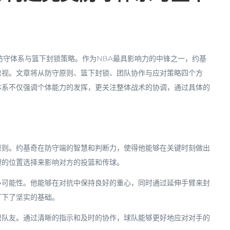
防守体系与篮下封锁策略。作为NBA最具影响力的中锋之一，约基
忽视。文章将从防守原则、篮下封锁、团队协作与应对策略四个方
体系不仅强调个体能力的发挥，更关注整体战术的协调，通过具体的
原则。约基奇在防守端的智慧和判断力，使得他能够在关键时刻做出
理的位置选择来影响对方的投篮和传球。
多可能性。他能够在对抗中保持良好的重心，同时通过延伸手臂来封
打下了坚实的基础。
织队友。通过清晰的指示和及时的协作，球队能够更好地应对对手的