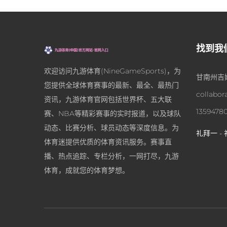
找到我
欢迎访问九游体育(NineGameSports)，为
甘南州吉
您提供全球体育赛事的最新、最全、最热门
collabor
资讯，九游体育官网包括世界杯、五大联
13594780
赛、NBA等精彩赛事的实时报道，以及球队
动态、比赛分析、球员动态等深度信息。为
礼拜一 - 
体育迷提供优质的体育资讯服务。赛事直
播、热点追踪、专栏分析，一网打尽，九游
体育，成就您的体育梦想。