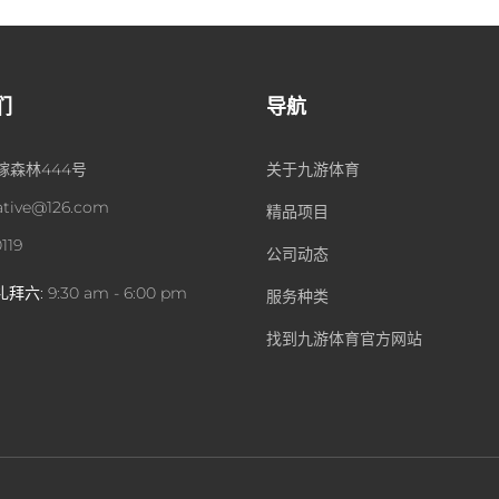
们
导航
嫁森林444号
关于九游体育
ative@126.com
精品项目
119
公司动态
礼拜六:
9:30 am - 6:00 pm
服务种类
找到九游体育官方网站