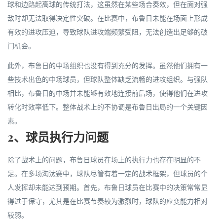
球和边路起高球的传统打法，这虽然在某些场合奏效，但在面对强
敌时却无法取得决定性突破。在比赛中，布鲁日未能在场面上形成
有效的进攻压迫，导致球队进攻端频繁受阻，无法创造出足够的破
门机会。
此外，布鲁日的中场组织也没有得到充分的发挥。虽然他们拥有一
些技术出色的中场球员，但球队整体缺乏流畅的进攻组织。与强队
相比，布鲁日的中场并未能够有效地连接前后场，使得他们在进攻
转化时效率低下。整体战术上的不协调是布鲁日出局的一个关键因
素。
2、球员执行力问题
除了战术上的问题，布鲁日球员在场上的执行力也存在明显的不
足。在多场淘汰赛中，球队尽管有着一定的战术框架，但球员的个
人发挥却未能达到预期。首先，布鲁日球员在比赛中的决策常常显
得过于保守，尤其是在比赛节奏较为激烈时，球队的应变能力相对
较弱。