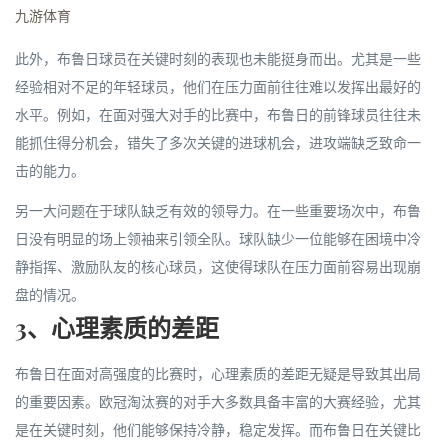
九游体育
此外，布鲁日球员在关键时刻的表现也未能挺身而出。尤其是一些
经验相对不足的年轻球员，他们在压力面前往往难以发挥出最好的
水平。例如，在面对强大对手的比赛中，布鲁日的前锋球员往往未
能抓住得分机会，错失了多次关键的进球机会，进攻端缺乏致命一
击的能力。
另一大问题在于球队缺乏有效的领导力。在一些重要场次中，布鲁
日没有明显的场上领袖来引领全队。球队缺少一位能够在困境中冷
静指挥、激励队友的核心球员，这使得球队在压力面前容易出现崩
盘的情况。
3、心理素质的差距
布鲁日在面对高强度的比赛时，心理素质的差距无疑是导致其出局
的重要因素。欧冠淘汰赛的对手大多数具备丰富的大赛经验，尤其
是在关键时刻，他们能够保持冷静，稳定发挥。而布鲁日在关键比