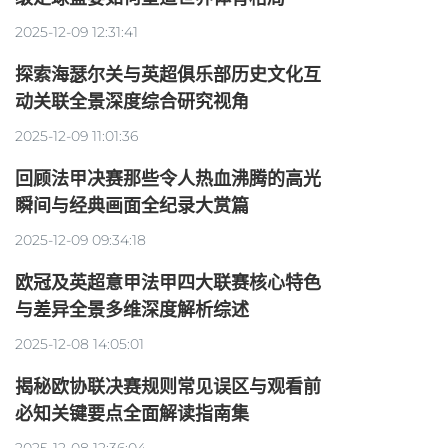
2025-12-09 12:31:41
探索海瑟尔关与英超俱乐部历史文化互
动关联全景深度综合研究视角
2025-12-09 11:01:36
回顾法甲决赛那些令人热血沸腾的高光
瞬间与经典画面全纪录大赏篇
2025-12-09 09:34:18
欧冠及英超意甲法甲四大联赛核心特色
与差异全景多维深度解析综述
2025-12-08 14:05:01
揭秘欧协联决赛规则常见误区与观看前
必知关键要点全面解读指南集