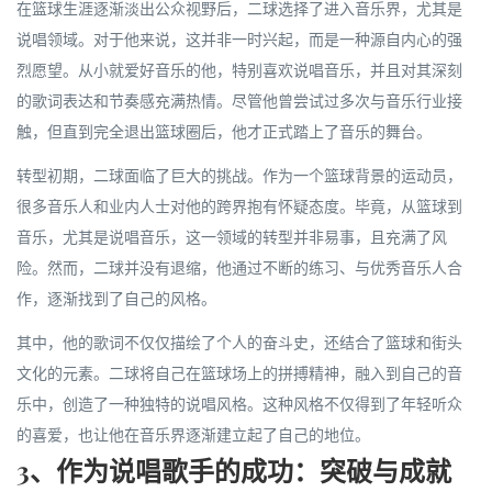
在篮球生涯逐渐淡出公众视野后，二球选择了进入音乐界，尤其是
说唱领域。对于他来说，这并非一时兴起，而是一种源自内心的强
烈愿望。从小就爱好音乐的他，特别喜欢说唱音乐，并且对其深刻
的歌词表达和节奏感充满热情。尽管他曾尝试过多次与音乐行业接
触，但直到完全退出篮球圈后，他才正式踏上了音乐的舞台。
转型初期，二球面临了巨大的挑战。作为一个篮球背景的运动员，
很多音乐人和业内人士对他的跨界抱有怀疑态度。毕竟，从篮球到
音乐，尤其是说唱音乐，这一领域的转型并非易事，且充满了风
险。然而，二球并没有退缩，他通过不断的练习、与优秀音乐人合
作，逐渐找到了自己的风格。
其中，他的歌词不仅仅描绘了个人的奋斗史，还结合了篮球和街头
文化的元素。二球将自己在篮球场上的拼搏精神，融入到自己的音
乐中，创造了一种独特的说唱风格。这种风格不仅得到了年轻听众
的喜爱，也让他在音乐界逐渐建立起了自己的地位。
3、作为说唱歌手的成功：突破与成就