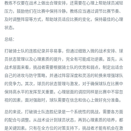
教练不仅要在战术上做出合理安排，还需要在心理上帮助球员减轻
压力，鼓励他们在比赛中保持冷静。教练应当通过调节比赛节奏、
及时调整阵容等方式，帮助球员适应比赛的变化，保持最佳的心理
状态。
总结：
打破骑士队的连胜纪录并非易事，但通过细致入微的战术安排、球
员状态管理以及心理素质的提升，完全有可能成功逆袭。首先，从
战术层面来看，挑战者需要根据骑士队的优势和弱点，制定出适合
自己的进攻与防守策略，并通过阵容深度和灵活的轮换来增强球队
的竞争力。其次，球员的状态管理与激发，对于确保球队在比赛中
保持高水平的发挥至关重要。心理层面的调控同样是比赛中不容忽
视的因素，面对强敌时，球队需要在信念和信心上做好充分准备。
总的来说，打破骑士队连胜纪录是一个系统性的挑战，需要各方面
的配合与调整。从战术设计到球员状态，再到心理素质的培养，都
是关键因素。只有在全方位的对策支持下，挑战者才能有机会在激