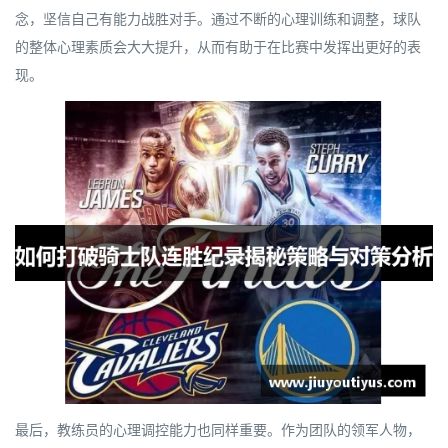
念，坚信自己有能力战胜对手。通过不断的心理训练和调整，球队
的整体心理素质会大大提升，从而有助于在比赛中发挥出更好的表
现。
最后，教练员的心理调控能力也同样重要。作为团队的领军人物，