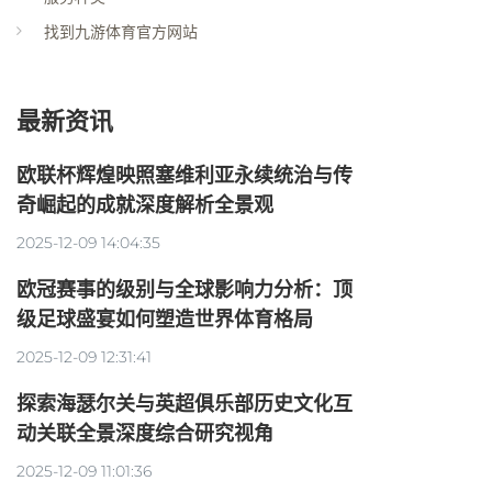
找到九游体育官方网站
最新资讯
欧联杯辉煌映照塞维利亚永续统治与传
奇崛起的成就深度解析全景观
2025-12-09 14:04:35
欧冠赛事的级别与全球影响力分析：顶
级足球盛宴如何塑造世界体育格局
2025-12-09 12:31:41
探索海瑟尔关与英超俱乐部历史文化互
动关联全景深度综合研究视角
2025-12-09 11:01:36