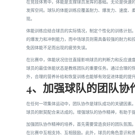
在竞技体育中，体能是支撑球员发挥的基础。无论是快速
发挥空间。球队的体能训练应覆盖耐力、爆发力、速度、
现。
体能训练应结合球员的实际情况，制定个性化的训练计划
的爆发力和冲刺能力，而中场球员则需具备较强的耐力和
免因体能不足而出现的疲劳失误。
在比赛中，体能状况往往直接影响球员的判断力和反应速
球员的最佳体能状态是教练团队的重要任务。通过合理的
外，合理的营养补给和恢复训练也能够有效促进体能的提
4、加强球队的团队协
在任何一项集体运动中，团队协作是球队成功的关键因素
球员的默契配合来达成的。增强球队的协作精神，有助于
加强团队协作精神的培养，首先需要营造良好的团队氛围
在比赛中互相支持、互相鼓励。此外，球员的角色意识和