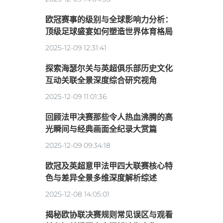
欧冠赛事的级别与全球影响力分析：
顶级足球盛宴如何塑造世界体育格局
2025-12-09 12:31:41
探索海瑟尔关与英超俱乐部历史文化
互动关联全景深度综合研究视角
2025-12-09 11:01:36
回顾法甲决赛那些令人热血沸腾的高
光瞬间与经典画面全纪录大赏篇
2025-12-09 09:34:18
欧冠及英超意甲法甲四大联赛核心特
色与差异全景多维深度解析综述
2025-12-08 14:05:01
揭秘欧协联决赛规则常见误区与观看