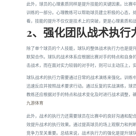
此外，球员的心理素质同样是提升技能的关键因素。比赛
训练的一部分。心理教练可以帮助球员建立积极的心态，
看，技能的提升不仅仅是技术上的突破，更是心理素质和
2、强化团队战术执行
除了单个球员的个人技能，球队的整体战术执行力也是提
默契合作。球队的战术体系应根据比赛对手的特点和自身
击战术，而在面对实力较弱的对手时，则可以主动压上，
球队战术的执行力需要通过日常的战术演练来强化。训练
迅速反应并按照战术要求行动。通过反复的实战演练，球
教练还应根据对手的特点和战术变化及时进行战术调整，
九游体育
此外，战术的执行力还需要球员在比赛中的良好沟通和配
效提升战术的执行效果。通过提高球员的场上观察力和判
竞争力至关重要。总结来说，战术执行力的强化是提升球