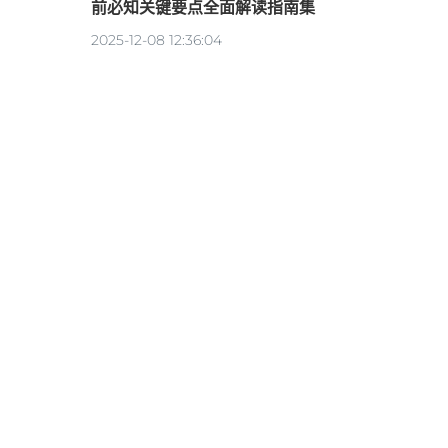
前必知关键要点全面解读指南集
2025-12-08 12:36:04