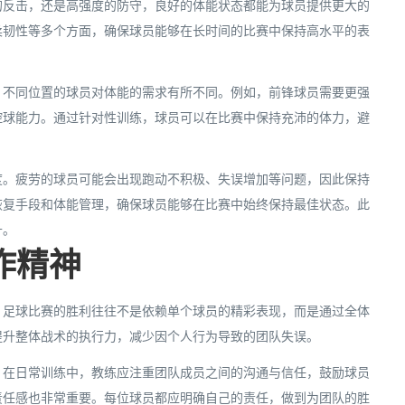
的反击，还是高强度的防守，良好的体能状态都能为球员提供更大的
柔韧性等多个方面，确保球员能够在长时间的比赛中保持高水平的表
。不同位置的球员对体能的需求有所不同。例如，前锋球员需要更强
控球能力。通过针对性训练，球员可以在比赛中保持充沛的体力，避
度。疲劳的球员可能会出现跑动不积极、失误增加等问题，因此保持
恢复手段和体能管理，确保球员能够在比赛中始终保持最佳状态。此
升。
作精神
。足球比赛的胜利往往不是依赖单个球员的精彩表现，而是通过全体
提升整体战术的执行力，减少因个人行为导致的团队失误。
。在日常训练中，教练应注重团队成员之间的沟通与信任，鼓励球员
责任感也非常重要。每位球员都应明确自己的责任，做到为团队的胜