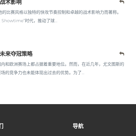
战术影响
他的比赛风格以独特的快攻节奏控制和卓越的战术影响力而著称。
owtime”时代，推动了球...
未来夺冠策略
国内和欧洲赛场上都占据着重要地位。然而，在近几年，尤文图斯的
的竞争力也未能体现出过去的优势。为了...
们
导航