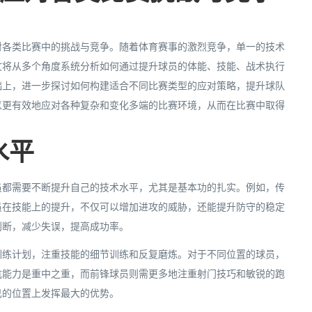
对各类比赛中的挑战与竞争。随着体育赛事的激烈竞争，单一的技术
文将从多个角度系统分析如何通过提升球员的体能、技能、战术执行
础上，进一步探讨如何构建适合不同比赛类型的应对策略，提升球队
以更有效地应对各种复杂和变化多端的比赛环境，从而在比赛中取得
水平
员都需要不断提升自己的技术水平，尤其是基本功的扎实。例如，传
员在技能上的提升，不仅可以增加进攻的威胁，还能提升防守的稳定
判断，减少失误，提高成功率。
训练计划，注重技能的细节训练和反复磨炼。对于不同位置的球员，
抗能力是重中之重，而前锋球员则需更多地注重射门技巧和敏锐的跑
己的位置上发挥最大的优势。