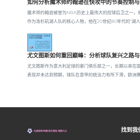
如何分析魔术师约翰逊在快攻中的节奏控制与
魔术师约翰逊被誉为NBA历史上最伟大的控球后卫之一，
作为洛杉矶湖人队的核心人物，他在20世纪80年代的“湖人 Sh
尤文图斯如何重回巅峰：分析球队复兴之路与
尤文图斯作为意大利足球的豪门俱乐部之一，长期以来在
表现并未达到预期，球队在意甲的统治力有所下滑，欧洲赛场
找到我