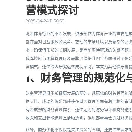
营模式探讨
2025-04-24 11:50:58
随着体育行业的不断发展，俱乐部作为体育产业的重要组
部在面对日益激烈的竞争、变动的市场环境以及复杂的财
本，确保俱乐部的长期发展，是当前亟待解决的关键问题
成本控制与预算管理以及品牌价值提升四个方面探讨了俱
营模式。通过深入研究这些成功案例，本文为其他俱乐部
1、财务管理的规范化
财务管理是俱乐部健康发展的基础，规范化的财务管理能
据支持。成功的俱乐部往往在财务管理方面有着严格的审
有着成熟的财务管理体系，通过定期的财务审计和财务透
收入和支出都能追溯且清晰透明，俱乐部董事会通过财务
此外，财务优化不仅仅是关注资金的管理，还要注重资本