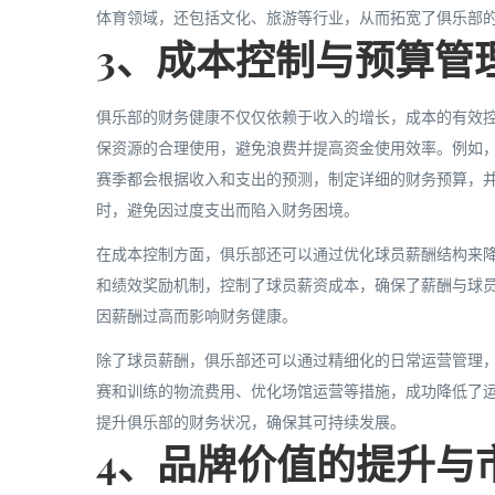
体育领域，还包括文化、旅游等行业，从而拓宽了俱乐部
3、成本控制与预算管
俱乐部的财务健康不仅仅依赖于收入的增长，成本的有效
保资源的合理使用，避免浪费并提高资金使用效率。例如
赛季都会根据收入和支出的预测，制定详细的财务预算，
时，避免因过度支出而陷入财务困境。
在成本控制方面，俱乐部还可以通过优化球员薪酬结构来
和绩效奖励机制，控制了球员薪资成本，确保了薪酬与球
因薪酬过高而影响财务健康。
除了球员薪酬，俱乐部还可以通过精细化的日常运营管理
赛和训练的物流费用、优化场馆运营等措施，成功降低了
提升俱乐部的财务状况，确保其可持续发展。
4、品牌价值的提升与