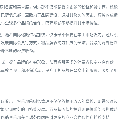
的知名度和美誉度，俱乐部不仅能够吸引更多的粉丝和赞助商，还能
，巴萨俱乐部一直致力于品牌建设，通过其悠久的历史、辉煌的成绩
过与全球多个品牌的合作，巴萨能够不断提升其市场价值。
展。随着国际化的进程加快，俱乐部不仅要在本土市场发力，还应积
、发展国际会员等方式，将品牌影响力扩展到全球。曼联的海外粉丝
源源不断的经济收益。
方式，提升品牌的社会形象，从而吸引更多的消费者和商业合作伙
儿童教育项目和环保活动，提升了其品牌在公众中的形象，吸引了更
可以看出，俱乐部的财务管理不仅仅依赖于收入的增长，更需要通过
才能实现财务的可持续发展。而品牌价值的提升则是俱乐部长期成功
，帮助俱乐部在全球范围内吸引更多的商业合作伙伴和粉丝支持。