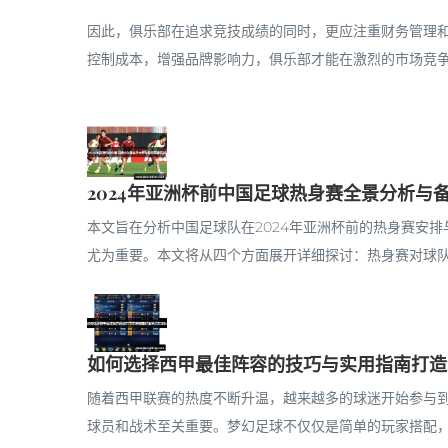
因此，俱乐部在追求竞技成绩的同时，更应注重财务管理
控制成本，增强品牌影响力，俱乐部才能在激烈的市场竞
2024年亚洲杯前中国足球热身赛全景分析与
本文旨在分析中国足球队在2024年亚洲杯前的热身赛安
尤为重要。本文将从四个方面展开详细探讨：热身赛对球队阵
如何选择西甲最佳阵容的技巧与实用指南打造
随着西甲联赛的热度不断升温，越来越多的球迷开始参与
球员和战术至关重要。梦幻足球不仅仅是简单的玩家搭配，更