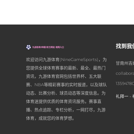
找到我
欢迎访问九游体育(NineGameSports)，为
甘南州吉
您提供全球体育赛事的最新、最全、最热门
collabor
资讯，九游体育官网包括世界杯、五大联
13594780
赛、NBA等精彩赛事的实时报道，以及球队
动态、比赛分析、球员动态等深度信息。为
礼拜一 - 
体育迷提供优质的体育资讯服务。赛事直
播、热点追踪、专栏分析，一网打尽，九游
体育，成就您的体育梦想。