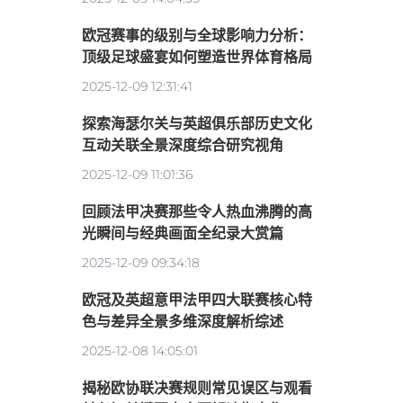
欧冠赛事的级别与全球影响力分析：
顶级足球盛宴如何塑造世界体育格局
2025-12-09 12:31:41
探索海瑟尔关与英超俱乐部历史文化
互动关联全景深度综合研究视角
2025-12-09 11:01:36
回顾法甲决赛那些令人热血沸腾的高
光瞬间与经典画面全纪录大赏篇
2025-12-09 09:34:18
欧冠及英超意甲法甲四大联赛核心特
色与差异全景多维深度解析综述
2025-12-08 14:05:01
揭秘欧协联决赛规则常见误区与观看