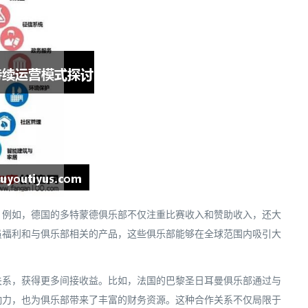
。例如，德国的多特蒙德俱乐部不仅注重比赛收入和赞助收入，还大
员福利和与俱乐部相关的产品，这些俱乐部能够在全球范围内吸引大
。
关系，获得更多间接收益。比如，法国的巴黎圣日耳曼俱乐部通过与
响力，也为俱乐部带来了丰富的财务资源。这种合作关系不仅局限于