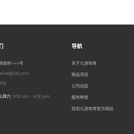
们
导航
嫁森林444号
关于九游体育
ative@126.com
精品项目
119
公司动态
礼拜六:
9:30 am - 6:00 pm
服务种类
找到九游体育官方网站