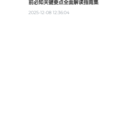
前必知关键要点全面解读指南集
2025-12-08 12:36:04