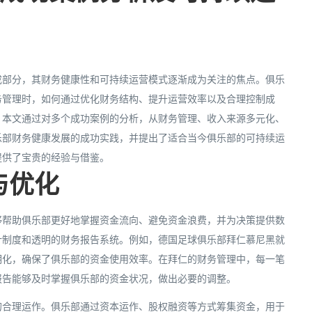
成部分，其财务健康性和可持续运营模式逐渐成为关注的焦点。俱乐
务管理时，如何通过优化财务结构、提升运营效率以及合理控制成
。本文通过对多个成功案例的分析，从财务管理、收入来源多元化、
乐部财务健康发展的成功实践，并提出了适合当今俱乐部的可持续运
提供了宝贵的经验与借鉴。
与优化
够帮助俱乐部更好地掌握资金流向、避免资金浪费，并为决策提供数
计制度和透明的财务报告系统。例如，德国足球俱乐部拜仁慕尼黑就
明化，确保了俱乐部的资金使用效率。在拜仁的财务管理中，每一笔
报告能够及时掌握俱乐部的资金状况，做出必要的调整。
的合理运作。俱乐部通过资本运作、股权融资等方式筹集资金，用于