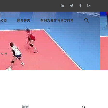
司动态
服务种类
找到九游体育官方网站
式探讨
搜索