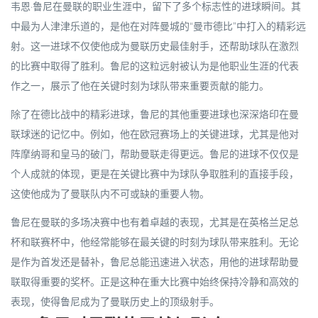
韦恩·鲁尼在曼联的职业生涯中，留下了多个标志性的进球瞬间。其
中最为人津津乐道的，是他在对阵曼城的“曼市德比”中打入的精彩远
射。这一进球不仅使他成为曼联历史最佳射手，还帮助球队在激烈
的比赛中取得了胜利。鲁尼的这粒远射被认为是他职业生涯的代表
作之一，展示了他在关键时刻为球队带来重要贡献的能力。
除了在德比战中的精彩进球，鲁尼的其他重要进球也深深烙印在曼
联球迷的记忆中。例如，他在欧冠赛场上的关键进球，尤其是他对
阵摩纳哥和皇马的破门，帮助曼联走得更远。鲁尼的进球不仅仅是
个人成就的体现，更是在关键比赛中为球队争取胜利的直接手段，
这使他成为了曼联队内不可或缺的重要人物。
鲁尼在曼联的多场决赛中也有着卓越的表现，尤其是在英格兰足总
杯和联赛杯中，他经常能够在最关键的时刻为球队带来胜利。无论
是作为首发还是替补，鲁尼总能迅速进入状态，用他的进球帮助曼
联取得重要的奖杯。正是这种在重大比赛中始终保持冷静和高效的
表现，使得鲁尼成为了曼联历史上的顶级射手。