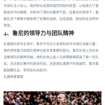
为球队注入信心。他的职业态度和强烈的胜利欲望，让他成为了曼
联球员中的楷模，并影响了球队的整体气氛。在鲁尼的带领下，曼
联在多个赛季中都取得了显著的成绩，包括英超、欧冠和足总杯的
荣誉。
4、鲁尼的领导力与团队精神
在曼联的多年生涯中，鲁尼不仅仅以进球和技术为球队贡献力量，
他的领导能力和团队精神也是非常重要的部分。鲁尼在场上往往充
当着球队的精神领袖，他的全身心投入与拼搏精神感染了每一位队
友。无论是比赛中的紧张时刻，还是球队遭遇不利局面时，鲁尼都
能鼓舞队友，带领全队向前冲。
九游体育官网