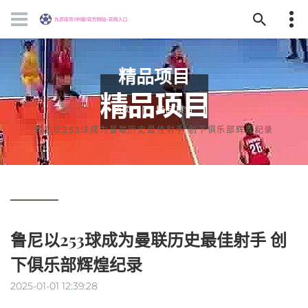
精品项目
首页
精品项目
鲁尼以253球成为曼联历史最佳射手 创下俱乐部辉煌纪录
鲁尼以253球成为曼联历史最佳射手 创
下俱乐部辉煌纪录
2025-01-01 12:39:28