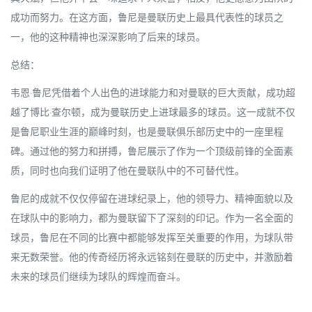
成功而努力。在这方面，鲁尼是曼联历史上最具代表性的球员之
一，他的这种精神也深深影响了后来的球员。
总结：
韦恩·鲁尼凭借着个人出色的进球能力和对曼联的巨大贡献，成功超
越了博比·查尔顿，成为曼联历史上进球最多的球员。这一成就不仅
是鲁尼职业生涯的巅峰时刻，也是曼联俱乐部历史中的一座里程
碑。通过他的努力和拼搏，鲁尼展示了作为一个顶级前锋的全面素
质，同时也向我们证明了他在曼联队中的不可替代性。
鲁尼的成就不仅仅停留在进球纪录上，他的领导力、精神面貌以及
在球队中的影响力，都为曼联留下了深刻的印记。作为一名全面的
球员，鲁尼在不同的比赛中都能够发挥至关重要的作用，为球队带
来无数荣誉。他的传奇经历将永远铭刻在曼联的历史中，并激励着
未来的球员们继续为球队的辉煌而奋斗。