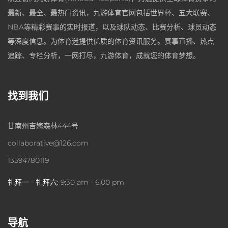
最新、最全、最热门资讯，九游体育官网包括世界杯、五大联赛、
NBA等精彩赛事的实时报道，以及球队动态、比赛分析、球员动态
等深度信息。为体育迷提供优质的体育资讯服务。赛事直播、热点
追踪、专栏分析，一网打尽，九游体育，成就您的体育梦想。
找到我们
甘南州吉嫁森林444号
collaborative@126.com
13594780119
礼拜一 - 礼拜六:
9:30 am - 6:00 pm
导航