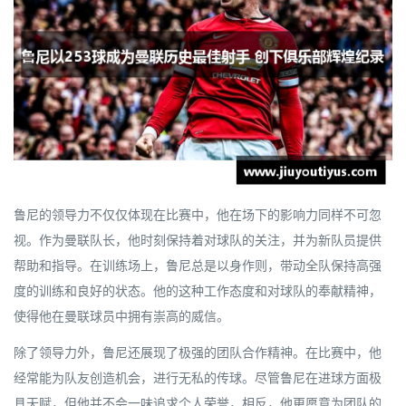
鲁尼的领导力不仅仅体现在比赛中，他在场下的影响力同样不可忽
视。作为曼联队长，他时刻保持着对球队的关注，并为新队员提供
帮助和指导。在训练场上，鲁尼总是以身作则，带动全队保持高强
度的训练和良好的状态。他的这种工作态度和对球队的奉献精神，
使得他在曼联球员中拥有崇高的威信。
除了领导力外，鲁尼还展现了极强的团队合作精神。在比赛中，他
经常能为队友创造机会，进行无私的传球。尽管鲁尼在进球方面极
具天赋，但他并不会一味追求个人荣誉，相反，他更愿意为团队的