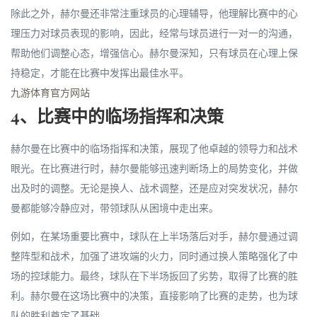
除此之外，赫尔曼还非常注重球员的心理辅导，他理解比赛中的心
理压力对球员表现的影响，因此，经常与球员进行一对一的沟通，
帮助他们调整心态，增强信心。赫尔曼深知，只有球员在心理上保
持稳定，才能在比赛中发挥出最佳水平。
九游体育官方网站
4、比赛中的临场指挥和决策
赫尔曼在比赛中的临场指挥和决策，展现了他卓越的领导力和战术
眼光。在比赛进行时，赫尔曼能够迅速判断场上的局势变化，并做
出及时的调整。无论是换人、战术调整，还是应对突发状况，赫尔
曼都能够冷静应对，带领球队从困境中走出来。
例如，在某场重要比赛中，球队在上半场落后对手，赫尔曼通过调
整阵型和战术，加强了进攻端的火力，同时通过换人策略强化了中
场的控球能力。最终，球队在下半场扳回了劣势，取得了比赛的胜
利。赫尔曼在这场比赛中的决策，直接影响了比赛的走势，也为球
队的胜利奠定了基础。