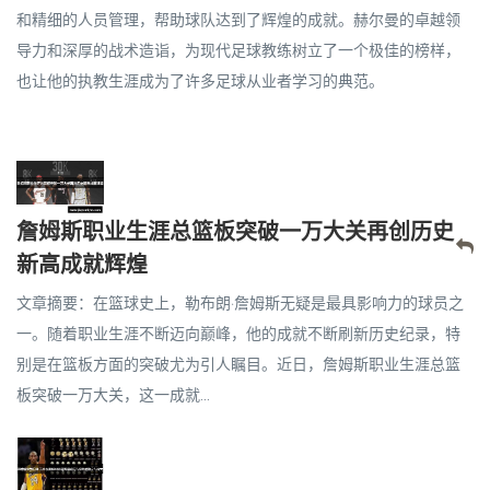
和精细的人员管理，帮助球队达到了辉煌的成就。赫尔曼的卓越领
导力和深厚的战术造诣，为现代足球教练树立了一个极佳的榜样，
也让他的执教生涯成为了许多足球从业者学习的典范。
詹姆斯职业生涯总篮板突破一万大关再创历史
新高成就辉煌
文章摘要：在篮球史上，勒布朗·詹姆斯无疑是最具影响力的球员之
一。随着职业生涯不断迈向巅峰，他的成就不断刷新历史纪录，特
别是在篮板方面的突破尤为引人瞩目。近日，詹姆斯职业生涯总篮
板突破一万大关，这一成就...