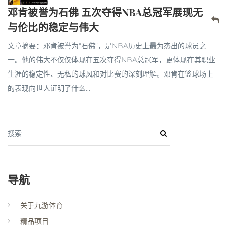
邓肯被誉为石佛 五次夺得NBA总冠军展现无
与伦比的稳定与伟大
文章摘要：邓肯被誉为“石佛”，是NBA历史上最为杰出的球员之
一。他的伟大不仅仅体现在五次夺得NBA总冠军，更体现在其职业
生涯的稳定性、无私的球风和对比赛的深刻理解。邓肯在篮球场上
的表现向世人证明了什么...
搜索
导航
关于九游体育
精品项目