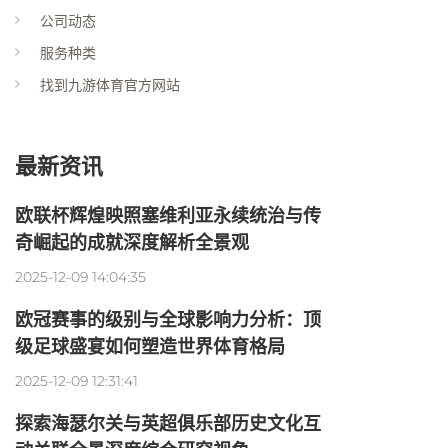
公司动态
服务种类
找到九游体育官方网站
最新资讯
欧联杯辉煌映照塞维利亚永续统治与传
奇崛起的成就深度解析全景观
2025-12-09 14:04:35
欧冠赛事的级别与全球影响力分析：顶
级足球盛宴如何塑造世界体育格局
2025-12-09 12:31:41
探索海瑟尔关与英超俱乐部历史文化互