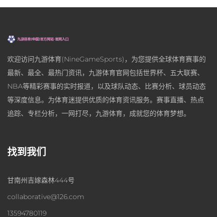
欢迎访问九游体育(NineGameSports)，为您提供全球体育赛事的
最新、最全、最热门资讯，九游体育官网包括世界杯、五大联赛、
NBA等精彩赛事的实时报道，以及球队动态、比赛分析、球员动态
等深度信息。为体育迷提供优质的体育资讯服务。赛事直播、热点
追踪、专栏分析，一网打尽，九游体育，成就您的体育梦想。
找到我们
甘南州吉嫁森林444号
collaborative@126.com
13594780119