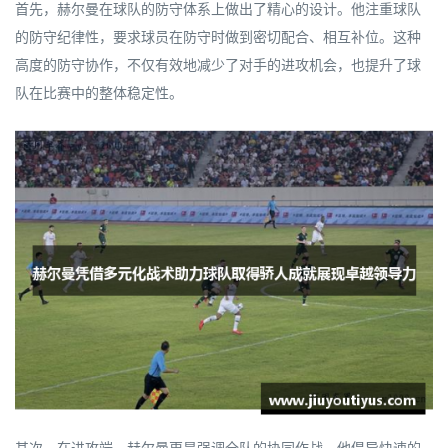
首先，赫尔曼在球队的防守体系上做出了精心的设计。他注重球队
的防守纪律性，要求球员在防守时做到密切配合、相互补位。这种
高度的防守协作，不仅有效地减少了对手的进攻机会，也提升了球
队在比赛中的整体稳定性。
其次，在进攻端，赫尔曼更是强调全队的协同作战。他倡导快速的