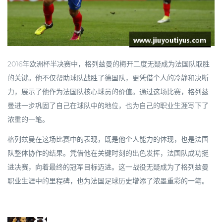
2016年欧洲杯半决赛中，格列兹曼的梅开二度无疑成为法国队取胜
的关键。他不仅帮助球队战胜了德国队，更凭借个人的冷静和决断
力，展示了他作为法国队核心球员的价值。通过这场比赛，格列兹
曼进一步巩固了自己在球队中的地位，也为自己的职业生涯写下了
浓重的一笔。
格列兹曼在这场比赛中的表现，既是他个人能力的体现，也是法国
队整体协作的结果。凭借他在关键时刻的出色发挥，法国队成功挺
进决赛，向着最终的冠军目标迈进。这一战役无疑成为了格列兹曼
职业生涯中的里程碑，也为法国足球历史增添了浓墨重彩的一笔。