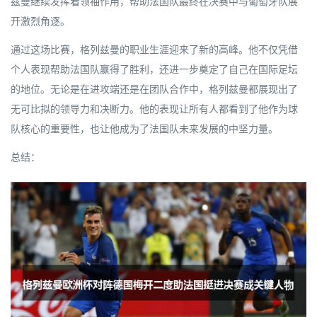
兹曼继续发挥着领袖作用，帮助法国队最终在决赛中与葡萄牙队展
开激烈角逐。
通过这场比赛，格列兹曼的职业生涯迎来了新的高峰。他不仅凭借
个人表现帮助法国队赢得了胜利，还进一步奠定了自己在国际足坛
的地位。无论是在进攻端还是在团队合作中，格列兹曼都展现出了
无可比拟的领导力和决断力。他的表现让所有人都看到了他作为球
队核心的重要性，也让他成为了法国队未来发展的中坚力量。
总结：