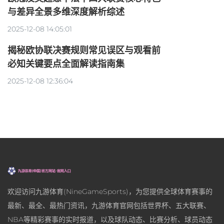
与差异全景多维深度解析综述
2025-12-08 14:05:01
揭秘欧协联决赛规则常见误区与观看前
必知关键要点全面解读指南集
2025-12-08 12:36:04
欢迎访问九游体育(NineGameSports)，为您提供全球体育赛事的
最新、最全、最热门资讯，九游体育官网包括世界杯、五大联赛、
NBA等精彩赛事的实时报道，以及球队动态、比赛分析、球员动态