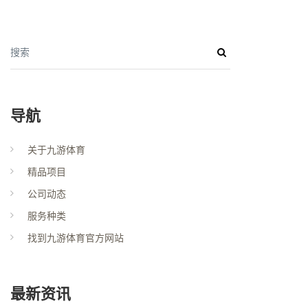
搜索
导航
关于九游体育
精品项目
公司动态
服务种类
找到九游体育官方网站
最新资讯