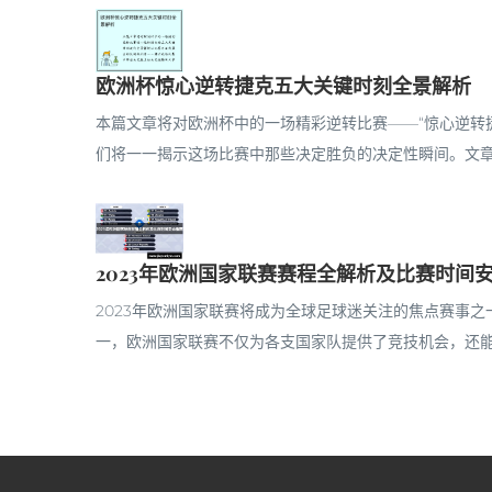
欧洲杯惊心逆转捷克五大关键时刻全景解析
本篇文章将对欧洲杯中的一场精彩逆转比赛——“惊心逆转
们将一一揭示这场比赛中那些决定胜负的决定性瞬间。文章将
2023年欧洲国家联赛赛程全解析及比赛时间
2023年欧洲国家联赛将成为全球足球迷关注的焦点赛事
一，欧洲国家联赛不仅为各支国家队提供了竞技机会，还能影