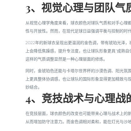
3、视觉心理与团队气
从视觉心理学角度来看，球衣颜色对球队气质和对手心理
性与开放性。然而，在现代足球日益强调平衡与控制的时
2022年的新球衣呈现出更温润的金色调，带有琥珀光泽
上会降低焦躁感，提升专注度，也让球队形象更具“成熟自信”
这样的气质调整显然是一种心理层面的修炼。
同时，金琥珀色还能与卡塔尔世界杯的沙漠色调、阳光氛围
上更具整体协调感，也让球队的国际形象显得更加精致与
妙结合。
4、竞技战术与心理战
在竞技层面，球衣颜色的改变也可能带来心理与战术上的
从而增加防守注意力。而金色调相对柔和，能在灯光与沙地