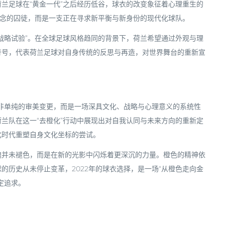
兰足球在“黄金一代”之后经历低谷，球衣的改变象征着心理重生的
理念的囚徒，而是一支正在寻求新平衡与新身份的现代化球队。
战略试验”。在全球足球风格趋同的背景下，荷兰希望通过外观与理
符号，代表荷兰足球对自身传统的反思与再造，对世界舞台的重新宣
远非单纯的审美变更，而是一场深具文化、战略与心理意义的系统性
兰队在这一“去橙化”行动中展现出对自我认同与未来方向的重新定
化时代重塑自身文化坐标的尝试。
魂并未褪色，而是在新的光影中闪烁着更深沉的力量。橙色的精神依
的历史从未停止变革，2022年的球衣选择，是一场“从橙色走向金
定追求。