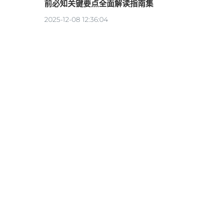
前必知关键要点全面解读指南集
2025-12-08 12:36:04