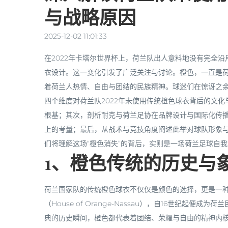
与战略原因
2025-12-02 11:01:33
在2022年卡塔尔世界杯上，荷兰队出人意料地没有完全
衣设计。这一变化引发了广泛关注与讨论。橙色，一直是荷
着荷兰人热情、自由与团结的民族精神。球迷们在惊讶之
四个维度对荷兰队2022年未使用传统橙色球衣背后的文
根基；其次，剖析耐克与荷兰足协在品牌设计与国际化传
上的考量；最后，从战术与竞技角度阐述此举对球队形象
们将理解这场“橙色消失”的背后，实则是一场荷兰足球自
1、橙色传统的历史与
荷兰国家队的传统橙色球衣不仅仅是颜色的选择，更是一种
（House of Orange-Nassau），自16世纪
典的历史瞬间，橙色都代表着团结、荣耀与自由的精神内