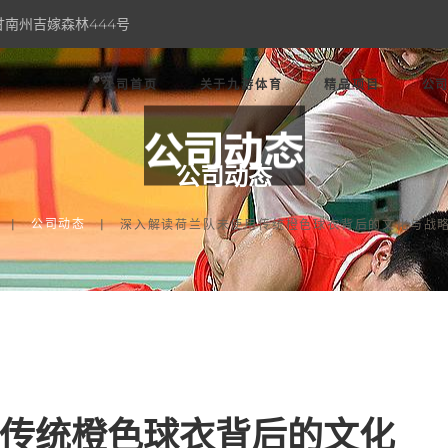
甘南州吉嫁森林444号
公司首页
关于九游体育
精品项目
公
公司动态
公司动态
深入解读荷兰队未使用传统橙色球衣背后的文化与战
传统橙色球衣背后的文化