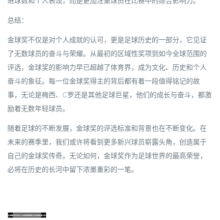
进球数和个人表现，而是更加注重球员在比赛中的综合影响力。
总结：
金球奖不仅是对个人成就的认可，更是足球历史的一部分，它见证
了无数球员的奋斗与荣耀。从最初的区域性奖项到如今全球范围的
评选，金球奖的影响力早已超越了体育界，成为文化、历史和个人
奋斗的象征。每一位金球奖得主的背后都有着一段值得铭记的故
事，无论是梅西、C罗还是其他足球巨星，他们的成长与奋斗，都激
励着无数年轻球员。
随着足球的不断发展，金球奖的评选标准和背景也在不断变化。在
未来的赛季里，我们或许将看到更多新兴球员崭露头角，创造属于
自己的金球奖传奇。无论如何，金球奖作为足球世界的最高荣誉，
必将在历史的长河中留下浓墨重彩的一笔。