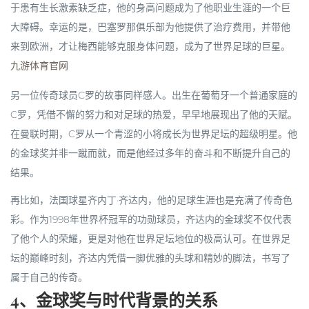
于患有生长激素缺乏症，他的身高问题成为了他职业生涯的一个巨
大障碍。幸运的是，巴塞罗那俱乐部为他提供了治疗费用，并带他
来到欧洲，才让梅西能够克服身体问题，成为了世界足球的巨星。
九游体育官网
另一位传奇球员C罗的故事同样感人。出生在葡萄牙一个普通家庭的
C罗，凭借不懈的努力和对足球的热爱，早早地展现出了他的天赋。
在曼联时期，C罗从一个青涩的小将成长为世界足坛的超级明星。他
的金球奖并非一蹴而就，而是他经过多年的奋斗和不断提升自己的
结果。
再比如，法国球星齐内丁·齐达内，他的足球生涯也是充满了传奇色
彩。作为1998年世界杯冠军的功勋球员，齐达内的金球奖不仅代表
了他个人的荣耀，更是对他在世界足坛地位的极高认可。在世界足
坛的巅峰时刻，齐达内凭借一脚优雅的头球和精妙的脚法，书写了
属于自己的传奇。
4、金球奖与时代背景的关系