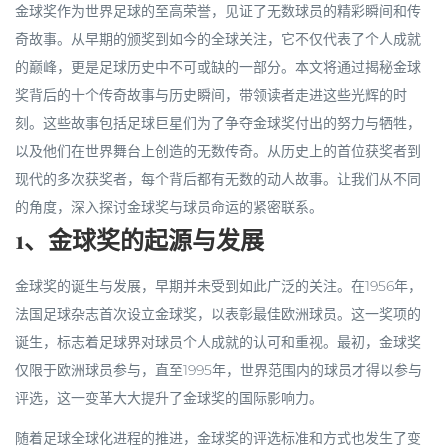
金球奖作为世界足球的至高荣誉，见证了无数球员的精彩瞬间和传
奇故事。从早期的颁奖到如今的全球关注，它不仅代表了个人成就
的巅峰，更是足球历史中不可或缺的一部分。本文将通过揭秘金球
奖背后的十个传奇故事与历史瞬间，带领读者走进这些光辉的时
刻。这些故事包括足球巨星们为了争夺金球奖付出的努力与牺牲，
以及他们在世界舞台上创造的无数传奇。从历史上的首位获奖者到
现代的多次获奖者，每个背后都有无数的动人故事。让我们从不同
的角度，深入探讨金球奖与球员命运的紧密联系。
1、金球奖的起源与发展
金球奖的诞生与发展，早期并未受到如此广泛的关注。在1956年，
法国足球杂志首次设立金球奖，以表彰最佳欧洲球员。这一奖项的
诞生，标志着足球界对球员个人成就的认可和重视。最初，金球奖
仅限于欧洲球员参与，直至1995年，世界范围内的球员才得以参与
评选，这一变革大大提升了金球奖的国际影响力。
随着足球全球化进程的推进，金球奖的评选标准和方式也发生了变