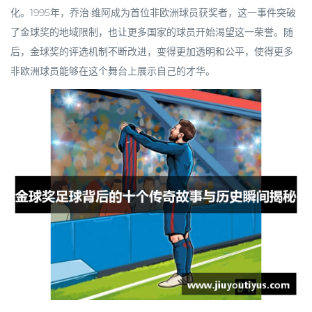
化。1995年，乔治·维阿成为首位非欧洲球员获奖者，这一事件突破
了金球奖的地域限制，也让更多国家的球员开始渴望这一荣誉。随
后，金球奖的评选机制不断改进，变得更加透明和公平，使得更多
非欧洲球员能够在这个舞台上展示自己的才华。