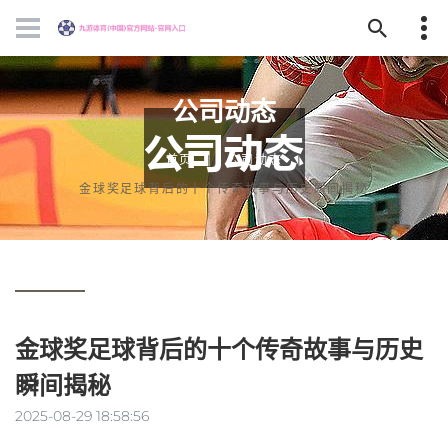
公司动态
首页
公司动态
金球奖足球背后的十个传奇故事与历史瞬间揭秘
金球奖足球背后的十个传奇故事与历史
瞬间揭秘
2025-08-29 18:58:56