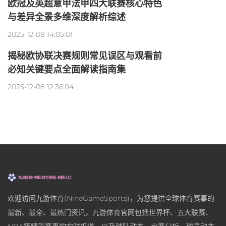
欧冠及英超意甲法甲四大联赛核心特色
与差异全景多维深度解析综述
2025-12-08 14:05:01
揭秘欧协联决赛规则常见误区与观看前
必知关键要点全面解读指南集
2025-12-08 12:36:04
欢迎访问九游体育(NineGameSports)，为您提供全球体育赛事的
最新、最全、最热门资讯，九游体育官网包括世界杯、五大联赛、