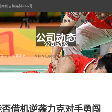
甘南州吉嫁森林444号
公司首页
关于九游体育
精品项目
公
公司动态
首页
公司动态
维拉专注欧冠 西汉姆能否借机逆袭力克对手勇闯新
能否借机逆袭力克对手勇闯