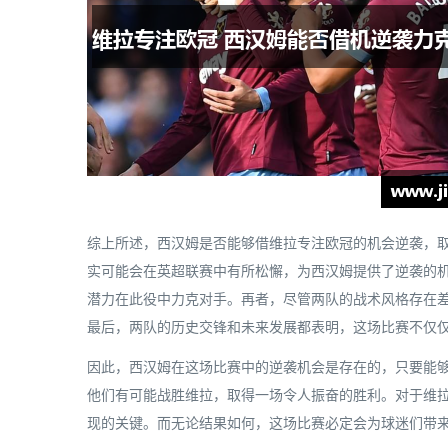
综上所述，西汉姆是否能够借维拉专注欧冠的机会逆袭，
实可能会在英超联赛中有所松懈，为西汉姆提供了逆袭的
潜力在此役中力克对手。再者，尽管两队的战术风格存在
最后，两队的历史交锋和未来发展都表明，这场比赛不仅
因此，西汉姆在这场比赛中的逆袭机会是存在的，只要能
他们有可能战胜维拉，取得一场令人振奋的胜利。对于维
现的关键。而无论结果如何，这场比赛必定会为球迷们带