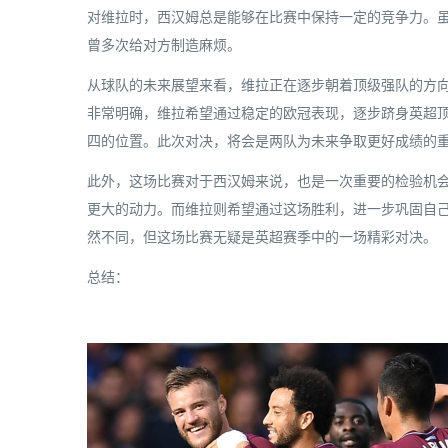
对维拉时，西汉姆总是能够在比赛中保持一定的竞争力。
曾多次给对方制造麻烦。
从球队的未来展望来看，维拉正在逐步朝着顶级强队的方
非常明确，维拉希望通过稳定的欧冠表现，逐步跻身英超
四的位置。此次对决，将会是两队为未来争取更好成绩的
此外，这场比赛对于西汉姆来说，也是一次重要的检验机
更大的动力。而维拉则希望通过这场胜利，进一步巩固自
然不同，但这场比赛无疑是英超赛季中的一场精彩对决。
总结：