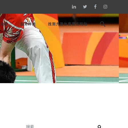
司动态
服务种类
找到九游体育官方网站
高
搜索