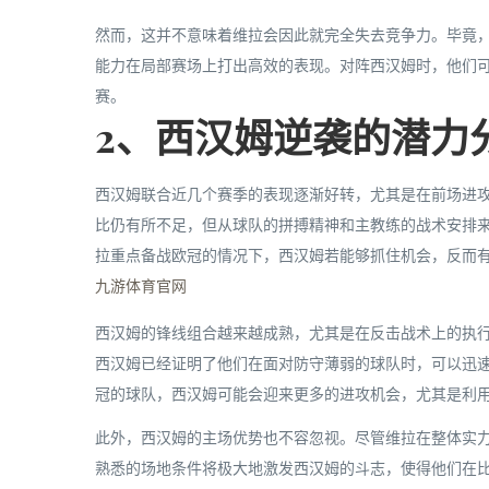
然而，这并不意味着维拉会因此就完全失去竞争力。毕竟
能力在局部赛场上打出高效的表现。对阵西汉姆时，他们
赛。
2、西汉姆逆袭的潜力
西汉姆联合近几个赛季的表现逐渐好转，尤其是在前场进
比仍有所不足，但从球队的拼搏精神和主教练的战术安排
拉重点备战欧冠的情况下，西汉姆若能够抓住机会，反而
九游体育官网
西汉姆的锋线组合越来越成熟，尤其是在反击战术上的执
西汉姆已经证明了他们在面对防守薄弱的球队时，可以迅
冠的球队，西汉姆可能会迎来更多的进攻机会，尤其是利
此外，西汉姆的主场优势也不容忽视。尽管维拉在整体实
熟悉的场地条件将极大地激发西汉姆的斗志，使得他们在