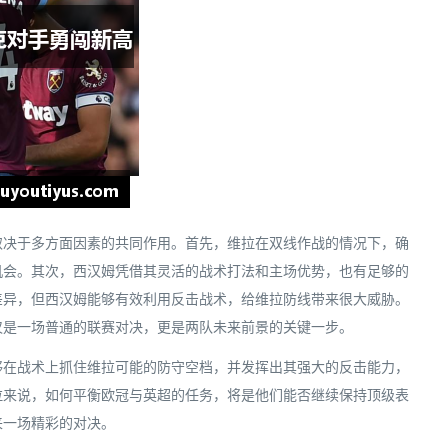
取决于多方面因素的共同作用。首先，维拉在双线作战的情况下，确
机会。其次，西汉姆凭借其灵活的战术打法和主场优势，也有足够的
差异，但西汉姆能够有效利用反击战术，给维拉防线带来很大威胁。
仅是一场普通的联赛对决，更是两队未来前景的关键一步。
够在战术上抓住维拉可能的防守空档，并发挥出其强大的反击能力，
拉来说，如何平衡欧冠与英超的任务，将是他们能否继续保持顶级表
来一场精彩的对决。