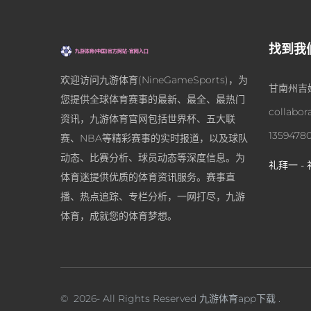
找到我
欢迎访问九游体育(NineGameSports)，为
甘南州吉
您提供全球体育赛事的最新、最全、最热门
collabor
资讯，九游体育官网包括世界杯、五大联
13594780
赛、NBA等精彩赛事的实时报道，以及球队
动态、比赛分析、球员动态等深度信息。为
礼拜一 - 
体育迷提供优质的体育资讯服务。赛事直
播、热点追踪、专栏分析，一网打尽，九游
体育，成就您的体育梦想。
©
2026
- All Rights Reserved
九游体育app下载
.