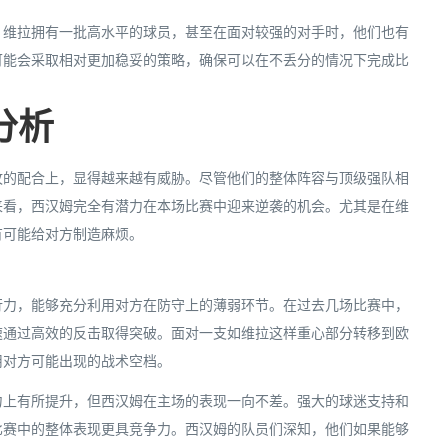
，维拉拥有一批高水平的球员，甚至在面对较强的对手时，他们也有
可能会采取相对更加稳妥的策略，确保可以在不丢分的情况下完成比
分析
攻的配合上，显得越来越有威胁。尽管他们的整体阵容与顶级强队相
来看，西汉姆完全有潜力在本场比赛中迎来逆袭的机会。尤其是在维
有可能给对方制造麻烦。
行力，能够充分利用对方在防守上的薄弱环节。在过去几场比赛中，
速通过高效的反击取得突破。面对一支如维拉这样重心部分转移到欧
用对方可能出现的战术空档。
力上有所提升，但西汉姆在主场的表现一向不差。强大的球迷支持和
比赛中的整体表现更具竞争力。西汉姆的队员们深知，他们如果能够