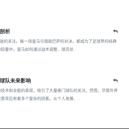
剖析
球迷的关注。每一场皇马与宿敌巴萨的对决，都成为了足球界的经典
量中，皇马如何通过战术调整、球员状...
球队未来影响
的技术和全能的表现，吸引了大量豪门球队的关注。然而，尽管外界
背后有着多个复杂的因素。从个人发展、...