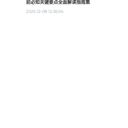
前必知关键要点全面解读指南集
2025-12-08 12:36:04