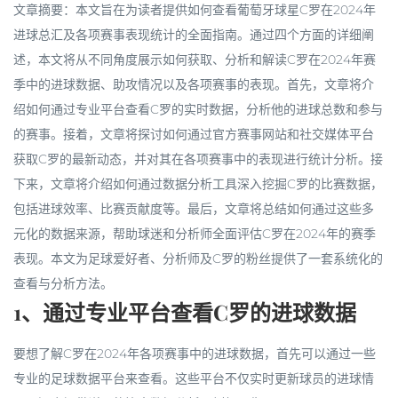
文章摘要：本文旨在为读者提供如何查看葡萄牙球星C罗在2024年
进球总汇及各项赛事表现统计的全面指南。通过四个方面的详细阐
述，本文将从不同角度展示如何获取、分析和解读C罗在2024年赛
季中的进球数据、助攻情况以及各项赛事的表现。首先，文章将介
绍如何通过专业平台查看C罗的实时数据，分析他的进球总数和参与
的赛事。接着，文章将探讨如何通过官方赛事网站和社交媒体平台
获取C罗的最新动态，并对其在各项赛事中的表现进行统计分析。接
下来，文章将介绍如何通过数据分析工具深入挖掘C罗的比赛数据，
包括进球效率、比赛贡献度等。最后，文章将总结如何通过这些多
元化的数据来源，帮助球迷和分析师全面评估C罗在2024年的赛季
表现。本文为足球爱好者、分析师及C罗的粉丝提供了一套系统化的
查看与分析方法。
1、通过专业平台查看C罗的进球数据
要想了解C罗在2024年各项赛事中的进球数据，首先可以通过一些
专业的足球数据平台来查看。这些平台不仅实时更新球员的进球情