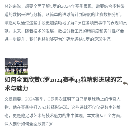
总的来说，想要全面了解C罗的2024年赛季表现，需要结合多种渠
道的数据来进行分析。从简单的进球统计到深度的比赛数据分析，
球迷可以通过这些手段更加清晰地了解C罗在各项赛事中的表现和贡
献。未来，随着技术的发展，数据分析工具的精确度和实时性将会
进一步提升，我们也将能够更为准确地评估C罗的足球生涯。
如何全面欣赏C罗2024赛季43粒精彩进球的艺
术与魅力
文章摘要：2024赛季，C罗再次证明了自己是足球场上的传奇人
物，他在赛季中打入43粒精彩进球。这些进球不仅仅是数字的堆
砌，更是他足球艺术与技术魅力的集中体现。本文将从四个方面，
深入剖析如何全面欣赏C罗...