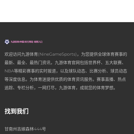
欢迎访问九游体育(NineGameSports)，为您提供全球体育赛事的
最新、最全、最热门资讯，九游体育官网包括世界杯、五大联赛、
NBA等精彩赛事的实时报道，以及球队动态、比赛分析、球员动态
等深度信息。为体育迷提供优质的体育资讯服务。赛事直播、热点
追踪、专栏分析，一网打尽，九游体育，成就您的体育梦想。
找到我们
甘南州吉嫁森林444号