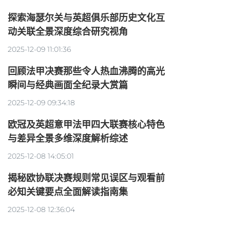
探索海瑟尔关与英超俱乐部历史文化互
动关联全景深度综合研究视角
2025-12-09 11:01:36
回顾法甲决赛那些令人热血沸腾的高光
瞬间与经典画面全纪录大赏篇
2025-12-09 09:34:18
欧冠及英超意甲法甲四大联赛核心特色
与差异全景多维深度解析综述
2025-12-08 14:05:01
揭秘欧协联决赛规则常见误区与观看前
必知关键要点全面解读指南集
2025-12-08 12:36:04