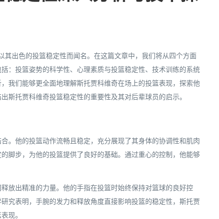
，以其出色的投篮稳定性而闻名。在这篇文章中，我们将从四个方面
包括：投篮姿势的科学性、心理素质与投篮稳定性、技术训练的系统
析，我们能够更全面地理解斯托贾科维奇在场上的投篮表现，探索他
结出斯托贾科维奇投篮稳定性的重要性及其对后辈球员的启示。
结合。他的投篮动作流畅且稳定，充分展现了其身体的协调性和肌肉
定的脚步，为他的投篮提供了良好的基础。通过重心的控制，他能够
间释放出精准的力量。他的手指在投篮时始终保持对篮球的良好控
学研究表明，手腕的发力和释放角度直接影响投篮的稳定性，斯托贾
篮表现。