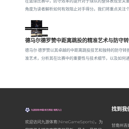
在篮球比赛中，防守效率的提升对于球队的整体表现至关
角度为读者解析如何有效阻止对手得分。我们将重点关注个人
德马尔德罗赞中距离跳投的精准艺术与防守转
德马尔·德罗赞以其卓越的中距离跳投技艺和独特的防守转
准艺术，分析其在比赛中的重要性与技术细节，以及如何通过
找到我
欢迎访问九游体育(NineGameSports)，为
甘南州吉