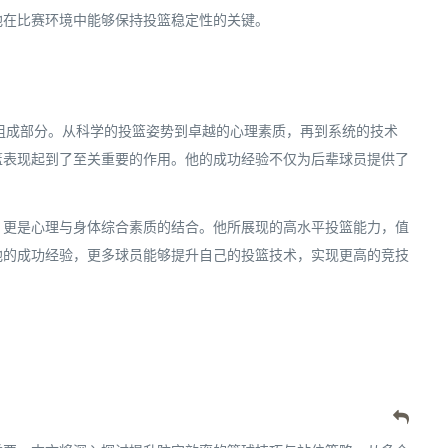
他在比赛环境中能够保持投篮稳定性的关键。
组成部分。从科学的投篮姿势到卓越的心理素质，再到系统的技术
篮表现起到了至关重要的作用。他的成功经验不仅为后辈球员提供了
，更是心理与身体综合素质的结合。他所展现的高水平投篮能力，值
他的成功经验，更多球员能够提升自己的投篮技术，实现更高的竞技