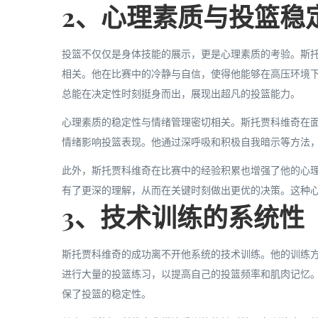
2、心理素质与投篮稳
投篮不仅仅是身体技能的展示，更是心理素质的考验。斯
相关。他在比赛中的冷静与自信，使得他能够在高压环境
总能在决定性时刻挺身而出，展现出超凡的投篮能力。
心理素质的稳定性与情绪管理密切相关。斯托贾科维奇在
情绪影响投篮表现。他通过深呼吸和积极自我暗示等方法
此外，斯托贾科维奇在比赛中的经验积累也增强了他的心
有了更深的理解，从而在关键时刻做出更优的决策。这种
3、技术训练的系统性
斯托贾科维奇的成功离不开他系统的技术训练。他的训练
进行大量的投篮练习，以提高自己的投篮频率和肌肉记忆
保了投篮的稳定性。