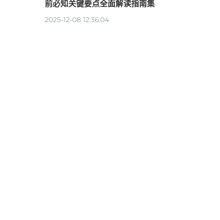
前必知关键要点全面解读指南集
2025-12-08 12:36:04