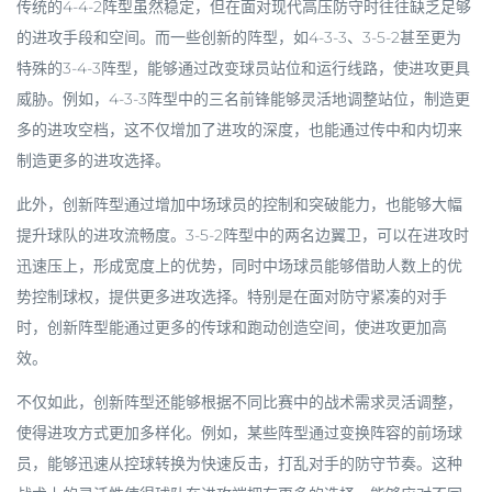
传统的4-4-2阵型虽然稳定，但在面对现代高压防守时往往缺乏足够
的进攻手段和空间。而一些创新的阵型，如4-3-3、3-5-2甚至更为
特殊的3-4-3阵型，能够通过改变球员站位和运行线路，使进攻更具
威胁。例如，4-3-3阵型中的三名前锋能够灵活地调整站位，制造更
多的进攻空档，这不仅增加了进攻的深度，也能通过传中和内切来
制造更多的进攻选择。
此外，创新阵型通过增加中场球员的控制和突破能力，也能够大幅
提升球队的进攻流畅度。3-5-2阵型中的两名边翼卫，可以在进攻时
迅速压上，形成宽度上的优势，同时中场球员能够借助人数上的优
势控制球权，提供更多进攻选择。特别是在面对防守紧凑的对手
时，创新阵型能通过更多的传球和跑动创造空间，使进攻更加高
效。
不仅如此，创新阵型还能够根据不同比赛中的战术需求灵活调整，
使得进攻方式更加多样化。例如，某些阵型通过变换阵容的前场球
员，能够迅速从控球转换为快速反击，打乱对手的防守节奏。这种