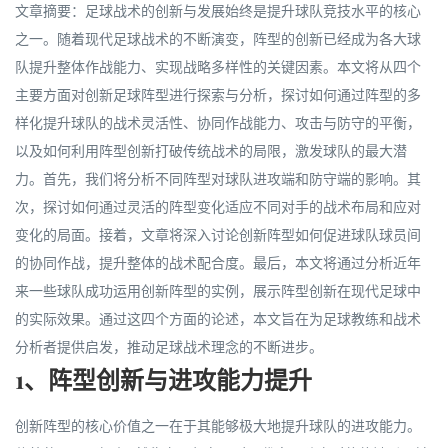
文章摘要：足球战术的创新与发展始终是提升球队竞技水平的核心
之一。随着现代足球战术的不断演变，阵型的创新已经成为各大球
队提升整体作战能力、实现战略多样性的关键因素。本文将从四个
主要方面对创新足球阵型进行探索与分析，探讨如何通过阵型的多
样化提升球队的战术灵活性、协同作战能力、攻击与防守的平衡，
以及如何利用阵型创新打破传统战术的局限，激发球队的最大潜
力。首先，我们将分析不同阵型对球队进攻端和防守端的影响。其
次，探讨如何通过灵活的阵型变化适应不同对手的战术布局和应对
变化的局面。接着，文章将深入讨论创新阵型如何促进球队球员间
的协同作战，提升整体的战术配合度。最后，本文将通过分析近年
来一些球队成功运用创新阵型的实例，展示阵型创新在现代足球中
的实际效果。通过这四个方面的论述，本文旨在为足球教练和战术
分析者提供启发，推动足球战术理念的不断进步。
1、阵型创新与进攻能力提升
创新阵型的核心价值之一在于其能够极大地提升球队的进攻能力。