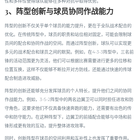
性和多样性使得球队能够在多种对抗中取得优势。
3、阵型创新与球员协同作战能力
阵型的创新不仅关乎单个球员的能力提升，更在于全队战术配合的
优化。在传统阵型中，球员的职责和站位相对固定，可能会限制球
员间的配合和协同作战的空间。而通过阵型创新，球队可以实现更
多元的战术配合和球员之间的默契。例如，在4-3-3阵型中，三名前
锋的活动范围更为灵活，他们可以根据比赛需要进行更多的位移和
位置互换，这样不仅能够不断拉开对方防线，还能通过快速的传球
配合制造进攻威胁。
阵型的创新还能够充分发挥球员的个人特长，提升他们之间的协同
作战能力。例如，3-5-2阵型中的两名边翼卫可以同时担任进攻和防
守角色，这要求他们不仅具备快速奔跑的能力，还需要有出色的传
中和防守能力。在这种阵型下，边翼卫的前插配合能够与中场和前
锋形成更有效的互动，提升整体进攻效率。
同时，创新阵型在球员的空间利用和互补性上也发挥了重要作用。