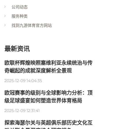
公司动态
服务种类
找到九游体育官方网站
最新资讯
欧联杯辉煌映照塞维利亚永续统治与传
奇崛起的成就深度解析全景观
2025-12-09 14:04:35
欧冠赛事的级别与全球影响力分析：顶
级足球盛宴如何塑造世界体育格局
2025-12-09 12:31:41
探索海瑟尔关与英超俱乐部历史文化互