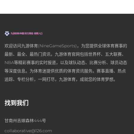
欢迎访问九游体育(NineGameSports)，为您提供全球体育赛事的
最新、最全、最热门资讯，九游体育官网包括世界杯、五大联赛、
NBA等精彩赛事的实时报道，以及球队动态、比赛分析、球员动态
等深度信息。为体育迷提供优质的体育资讯服务。赛事直播、热点
追踪、专栏分析，一网打尽，九游体育，成就您的体育梦想。
找到我们
甘南州吉嫁森林444号
collaborative@126.com