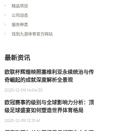
精品项目
公司动态
服务种类
找到九游体育官方网站
最新资讯
欧联杯辉煌映照塞维利亚永续统治与传
奇崛起的成就深度解析全景观
2025-12-09 14:04:35
欧冠赛事的级别与全球影响力分析：顶
级足球盛宴如何塑造世界体育格局
2025-12-09 12:31:41