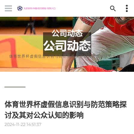
公司动态
首页
公司动态
体育世界杯虚假信息识别与防范策略探讨及其对公众认知的影响
体育世界杯虚假信息识别与防范策略探
讨及其对公众认知的影响
2024-11-22 14:51:37