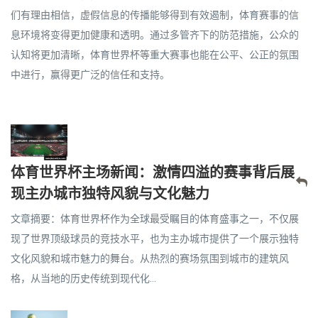
们有理由相信，虚假信息的传播能够得到有效遏制，体育赛事的信
息环境将变得更加健康和透明。通过多管齐下的防范措施，公众的
认知将更加清晰，体育世界杯等重大赛事也能在公平、公正的氛围
中进行，赢得更广泛的信任和支持。
体育世界杯主场新闻：激情四溢的赛事背后展
现主办城市独特风貌与文化魅力
文章摘要：体育世界杯作为全球最受瞩目的体育盛事之一，不仅展
现了世界顶级球员的竞技水平，也为主办城市提供了一个展示独特
文化风貌和城市魅力的舞台。从热烈的赛场氛围到城市的建筑风
格，从当地的历史传统到现代化...