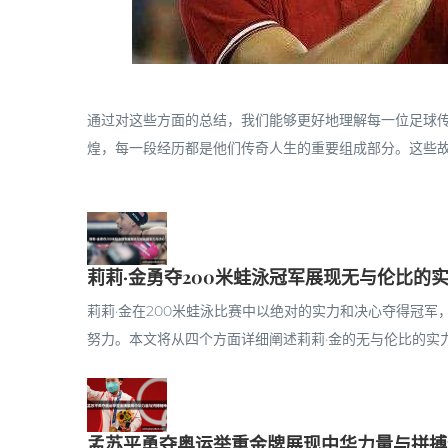
通过对这些方面的总结，我们能够更好地理解每一位足球
煌，每一段经历都是他们传奇人生的重要组成部分。这些
莉莉·金勇夺200米蛙泳冠军展现无与伦比的
莉莉·金在200米蛙泳比赛中以绝对的实力和决心夺得冠
努力。本文将从四个方面详细阐述莉莉·金的无与伦比的实力
孟苏平勇夺奥运举重金牌展现中华力量与拼搏