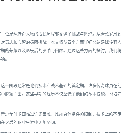
每一位足球传奇人物的成长历程都充满了挑战与辉煌。从青葱岁月到
是对意志和心智的极限挑战。本文将从四个方面详细总结足球传奇人
时期的荣耀以及退役后的影响与回顾。通过这些方面的探讨，我们将
影响。
。这一阶段通常是他们技术和战术基础的奠定期。许多传奇球员在幼
赛中脱颖而出。这些早期的经历不仅塑造了他们的基本技能，也培养
在青少年时期面临过许多困难，比如身体条件的限制、技术上的不足
们在之后的职业生涯中更加坚韧。