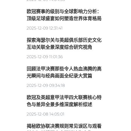
欧冠赛事的级别与全球影响力分析：
顶级足球盛宴如何塑造世界体育格局
2025-12-09 12:31:41
探索海瑟尔关与英超俱乐部历史文化
互动关联全景深度综合研究视角
2025-12-09 11:01:36
回顾法甲决赛那些令人热血沸腾的高
光瞬间与经典画面全纪录大赏篇
2025-12-09 09:34:18
欧冠及英超意甲法甲四大联赛核心特
色与差异全景多维深度解析综述
2025-12-08 14:05:01
揭秘欧协联决赛规则常见误区与观看